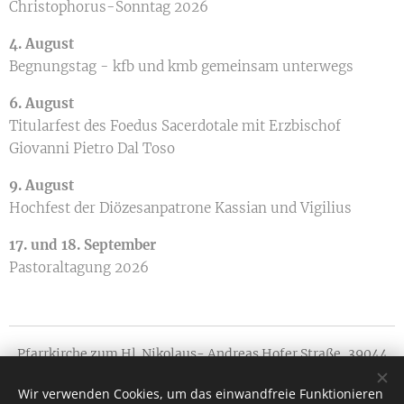
Christophorus-Sonntag 2026
4. August
Begnungstag - kfb und kmb gemeinsam unterwegs
6. August
Titularfest des Foedus Sacerdotale mit Erzbischof
Giovanni Pietro Dal Toso
9. August
Hochfest der Diözesanpatrone Kassian und Vigilius
17. und 18. September
Pastoraltagung 2026
Pfarrkirche zum Hl. Nikolaus- Andreas Hofer Straße, 39044
Neumarkt
Wir verwenden Cookies, um das einwandfreie Funktionieren
Tutti i diritti riservati 2018