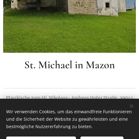
St. Michael in Mazon
Pfarrkirche zum Hl. Nikolaus- Andreas Hofer Straße, 39044
Neumarkt
Wir verwenden Cookies, um das einwandfreie Funktionieren
Tutti i diritti riservati 2018
und die Sicherheit der Website zu gewährleisten und eine
Unterstützt von
Webnode
Cookies
bestmögliche Nutzererfahrung zu bieten.
Sprachen